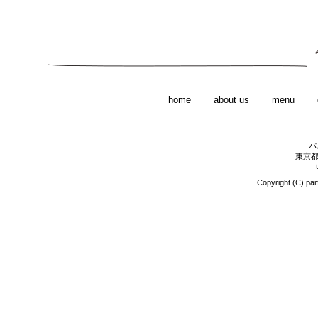
home
about us
menu
パ
東京都
Copyright (C) par