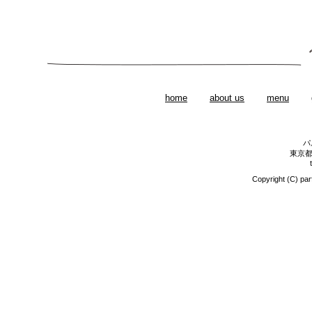
home
about us
menu
パ
東京都
Copyright (C) par